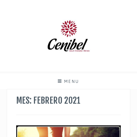
SALUD, BIENESTAR Y BELLEZA. CLÍNICA DE
CENIBEL ARANJUEZ
FISIOTERAPIA.
MENU
MES:
FEBRERO 2021