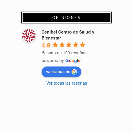
OPINIONES
Cenibel Centro de Salud y
Bienestar
4.9
Basado en 100 reseñas.
powered by
G
o
o
g
l
e
valóranos en
Ver todas las reseñas