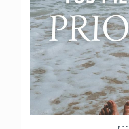
—
POD