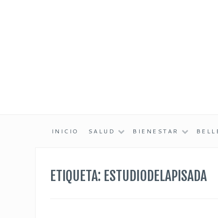
SALUD, BIENESTAR Y BELLEZA. CLÍNICA DE FISIOTE
CENIBEL ARANJUEZ
INICIO
SALUD
BIENESTAR
BELL
ETIQUETA:
ESTUDIODELAPISADA