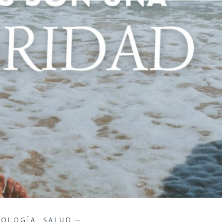
OLOGÍA
,
SALUD
—